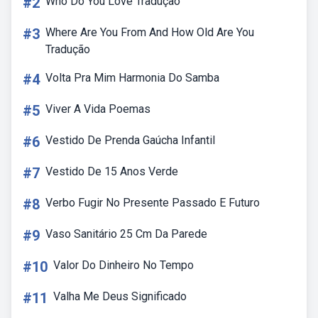
#2
Who Do You Love Tradução
#3
Where Are You From And How Old Are You
Tradução
#4
Volta Pra Mim Harmonia Do Samba
#5
Viver A Vida Poemas
#6
Vestido De Prenda Gaúcha Infantil
#7
Vestido De 15 Anos Verde
#8
Verbo Fugir No Presente Passado E Futuro
#9
Vaso Sanitário 25 Cm Da Parede
#10
Valor Do Dinheiro No Tempo
#11
Valha Me Deus Significado