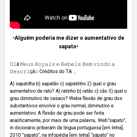
•Alguém poderia me dizer o aumentativo de
sapato•
𝙾𝚕á 𝙼𝚎𝚞𝚜 𝚁𝚘𝚢𝚊𝚕𝚜 𝚎 𝚁𝚎𝚋𝚎𝚕𝚜 𝙱𝚎𝚖 𝚟𝚒𝚗𝚍𝚘 𝚊
𝙳𝚎𝚜𝚌𝚛𝚒çã𝚘 Créditos do Tik ...
A) sapatilha b) sapatão c) sapatinho 2) qual o grau
aumentativo de rato? A) ratinho b) ratão c) cão 3) qual o
grau diminutivo de casaco? Weba flexão de grau dos
substantivos envolve o grau normal, diminutivo e
aumentativo. A flexão de grau pode ser feita
analiticamente, por mais de uma palavra,. Web”sapato”,
in dicionário priberam da língua portuguesa [em linha],
2010 ”sapato”, na infopédia [em linha] “sapato” no