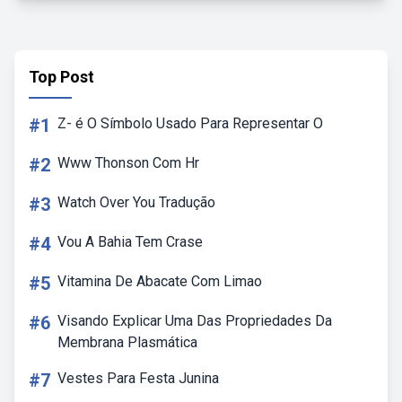
Top Post
#1
Z- é O Símbolo Usado Para Representar O
#2
Www Thonson Com Hr
#3
Watch Over You Tradução
#4
Vou A Bahia Tem Crase
#5
Vitamina De Abacate Com Limao
#6
Visando Explicar Uma Das Propriedades Da
Membrana Plasmática
#7
Vestes Para Festa Junina