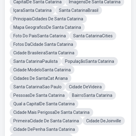
CapitalDe Santa Catarina
ImagensDe Santa Catarina
IçaraSanta Catarina
Santa CatarinaBrasil
PrincipaisCidades De Santa Catarina
Mapa GeograficoDe Santa Catarina
Foto Do PaisSanta Catarina
Santa CatarinaCities
Fotos DaCidade Santa Catarina
Cidade BrasileiraSanta Catarina
Santa CatarinaPaulista
PopulaçãoSanta Catarina
Cidade ModeloSanta Catarina
Cidades De SantaCat Ariana
Santa CatarinaSao Paulo
Cidade DeVideira
PessoasDe Santa Catarina
BairroSanta Catarina
Qual a CapitalDe Santa Catarina
Cidade Mais PerigosaDe Santa Catarina
PrimeiraCidade De Santa Catarina
Cidade DeJoinville
Cidade DePenha Santa Catarina