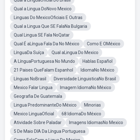
Qual a LínguaOficial Do Brasil
Qual a Lingua DoNovo Mexico
Linguas Do MexicoOficiais E Outras
Qual a Lingua Que SE FalaNa Bulgaria
Qual Lingua SE Fala NoQatar
Qual É aLíngua Fala Da No México
Como E OMéxico
LínguaDa Suíça
Qual aLingua Do Mexico
A LínguaPortuguesa No Mundo
Hablas Español
21 Paises QueFalam Espanhol
IdiomaNo México
Línguas NoBrasil
Diversidade LinguisticaNo Brasil
Mexico Falar Lingua
Imagem IdiomaNo México
Geografia De Guatemala
Lingua PredominanteDo México
Minorias
Mexico LinguaOficial
68 IdiomaDo México
Atividade Sobre Paladar
Imagens IdiomasNo Mexico
5 De Maio DIA Da Língua Portuguesa