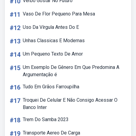
#10
Verbo Gostar No Futuro
#11
Vaso De Flor Pequeno Para Mesa
#12
Uso Da Vírgula Antes Do E
#13
Unhas Classicas E Modernas
#14
Um Pequeno Texto De Amor
#15
Um Exemplo De Gênero Em Que Predomina A
Argumentação é
#16
Tudo Em Grãos Farroupilha
#17
Troquei De Celular E Não Consigo Acessar O
Banco Inter
#18
Trem Do Samba 2023
#19
Transporte Aereo De Carga