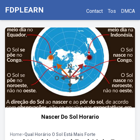
FDPLEARN
Contact
Tos
DMCA
Nascer Do Sol Horario
Home
>
Qual Horário O Sol Está Mais Forte