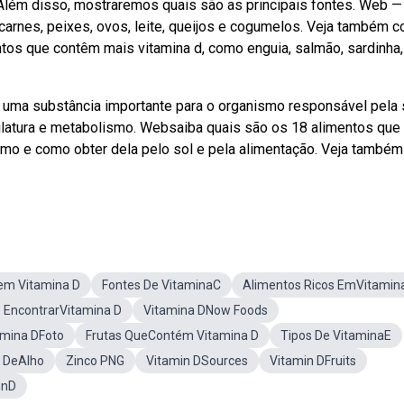
Além disso, mostraremos quais são as principais fontes. Web —
carnes, peixes, ovos, leite, queijos e cogumelos. Veja também 
ntos que contêm mais vitamina d, como enguia, salmão, sardinha
 uma substância importante para o organismo responsável pela
latura e metabolismo. Websaiba quais são os 18 alimentos que
smo e como obter dela pelo sol e pela alimentação. Veja também
em Vitamina D
Fontes De VitaminaC
Alimentos Ricos EmVitamin
 EncontrarVitamina D
Vitamina DNow Foods
amina DFoto
Frutas QueContém Vitamina D
Tipos De VitaminaE
o DeAlho
Zinco PNG
Vitamin DSources
Vitamin DFruits
inD