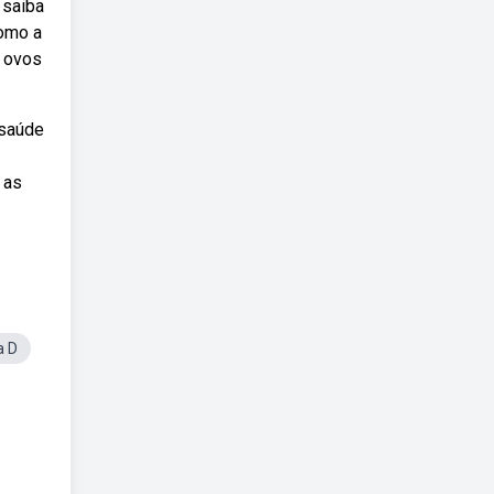
 saiba
como a
, ovos
 saúde
 as
a D