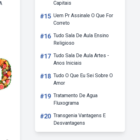
Capitais
A
#15
Uem Pr Assinale O Que For
Correto
#16
Tudo Sala De Aula Ensino
Religioso
#17
Tudo Sala De Aula Artes -
Anos Iniciais
#18
Tudo O Que Eu Sei Sobre O
Amor
#19
Tratamento De Agua
Fluxograma
#20
Transgenia Vantagens E
Desvantagens