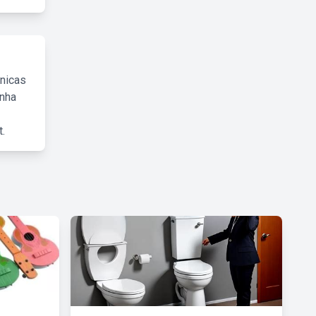
cnicas
inha
.