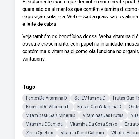
É exatamente isso o que descobriremos neste post. 
quais são os alimentos que contêm vitamina d, como 
exposição solar é a. Web — saiba quais são os alime
e leite de cabra.
Veja também os benefícios dessa. Weba vitamina d é
óssea e crescimento, com papel na imunidade, muscu
contêm mais vitamina d, como ela funciona no organi
vantagens.
Tags
FontesDe Vitamina D
Sol EVitamina D
Frutas Que T
ExcessoDe Vitamina D
Frutas ComVitamina D
Onde
VitaminasE Sais Minerais
VitaminasDas Frutas
Vit
Vitamina DComida
Vitamina Da Cosa Serve
Extrat
Zinco Quelato
Vitamin Dand Calcium
What Is Vitam