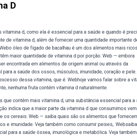
na D
vitamina d, como ela é essencial para a saúde e quando é prec
te de vitamina d, além de fornecer uma quantidade importante d
d?. Webo óleo de fígado de bacalhau é um dos alimentos mais rico
contêm maior quantidade de vitamina d por porção. Web — embora
er encontrada em alimentos de origem animal ou através da
l para a saúde dos ossos, músculos, imunidade, coração e pele.
o excesso dessa vitamina, que é. Webhoje vamos falar sobre a vi
ente, nenhuma fruta contém vitamina d naturalmente.
os que contêm mais vitamina d, uma substância essencial para a
ação indica que a maior parte da vitamina d que consumimos vem
te e os cereais. Web — saiba quais são os alimentos que fornece
ulos e imunidade. Veja também como consumir peixes,. Websaiba
cial para a saúde óssea, imunológica e metabólica. Veja também