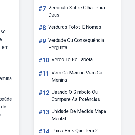
#7
Versiculo Sobre Olhar Para
Deus
#8
Verduras Fotos E Nomes
iso
e
#9
Verdade Ou Consequência
s em
Pergunta
#10
Verbo To Be Tabela
#11
Vem Cá Menino Vem Cá
tamina
Menina
#12
Usando O Símbolo Ou
 saúde
Compare As Potências
 de
#13
Unidade De Medida Mapa
m
Mental
#14
Unico Pais Que Tem 3