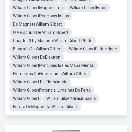
William GilbertMagnetismo
William GilbertFotos
William GilbertPrincipais Ideias
De MagneteWilliam Gilbert
O VersoríumDe William Gilbert
Chapter 3 by MagneteWilliam Gilbert Photo
BiografiaDe William Gilbert
William GilbertEletricidade
William Gilbert DeElektron
William GilbertPrincipais Ideias Mapa Mental
Elementos DaEletricidade William Gilbert
William Gilbert E aEletricidade
William GilbertPotencial Limalhas De Ferro
William Gilbert
William GilbertBrasil Escola
Esfera DeMagnetita William Gilbert