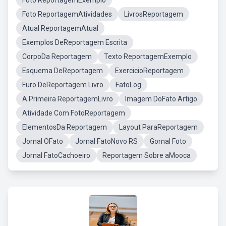
Foto ReportagemExemplo
Foto ReportagemAtividades
LivrosReportagem
Atual ReportagemAtual
Exemplos DeReportagem Escrita
CorpoDa Reportagem
Texto ReportagemExemplo
Esquema DeReportagem
ExercicioReportagem
Furo DeReportagem Livro
FatoLog
A Primeira ReportagemLivro
Imagem DoFato Artigo
Atividade Com FotoReportagem
ElementosDa Reportagem
Layout ParaReportagem
Jornal OFato
Jornal FatoNovo RS
Gornal Foto
Jornal FatoCachoeiro
Reportagem Sobre aMooca