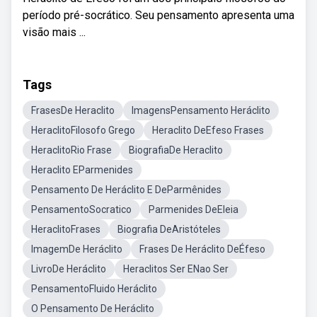
período pré-socrático. Seu pensamento apresenta uma
visão mais ...
Tags
FrasesDe Heraclito
ImagensPensamento Heráclito
HeraclitoFilosofo Grego
Heraclito DeEfeso Frases
HeraclitoRio Frase
BiografiaDe Heraclito
Heraclito EParmenides
Pensamento De Heráclito E DeParmênides
PensamentoSocratico
Parmenides DeEleia
HeraclitoFrases
Biografia DeAristóteles
ImagemDe Heráclito
Frases De Heráclito DeÉfeso
LivroDe Heráclito
Heraclitos Ser ENao Ser
PensamentoFluido Heráclito
O Pensamento De Heráclito