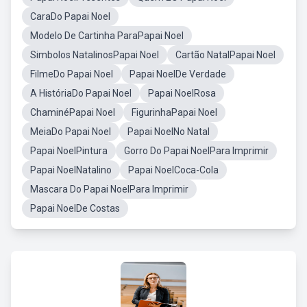
CaraDo Papai Noel
Modelo De Cartinha ParaPapai Noel
Simbolos NatalinosPapai Noel
Cartão NatalPapai Noel
FilmeDo Papai Noel
Papai NoelDe Verdade
A HistóriaDo Papai Noel
Papai NoelRosa
ChaminéPapai Noel
FigurinhaPapai Noel
MeiaDo Papai Noel
Papai NoelNo Natal
Papai NoelPintura
Gorro Do Papai NoelPara Imprimir
Papai NoelNatalino
Papai NoelCoca-Cola
Mascara Do Papai NoelPara Imprimir
Papai NoelDe Costas