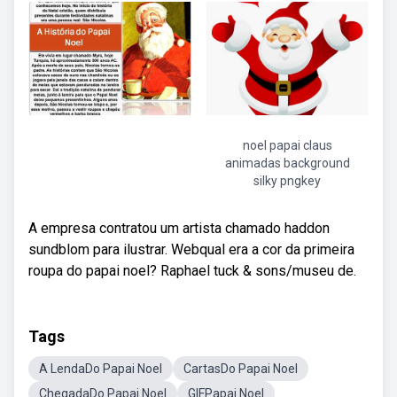
noel papai claus
animadas background
silky pngkey
A empresa contratou um artista chamado haddon
sundblom para ilustrar. Webqual era a cor da primeira
roupa do papai noel? Raphael tuck & sons/museu de.
Tags
A LendaDo Papai Noel
CartasDo Papai Noel
ChegadaDo Papai Noel
GIFPapai Noel