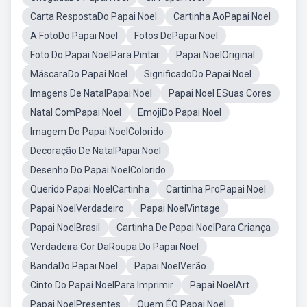
Carta RespostaDo Papai Noel
Cartinha AoPapai Noel
A FotoDo Papai Noel
Fotos DePapai Noel
Foto Do Papai NoelPara Pintar
Papai NoelOriginal
MáscaraDo Papai Noel
SignificadoDo Papai Noel
Imagens De NatalPapai Noel
Papai Noel ESuas Cores
Natal ComPapai Noel
EmojiDo Papai Noel
Imagem Do Papai NoelColorido
Decoração De NatalPapai Noel
Desenho Do Papai NoelColorido
Querido Papai NoelCartinha
Cartinha ProPapai Noel
Papai NoelVerdadeiro
Papai NoelVintage
Papai NoelBrasil
Cartinha De Papai NoelPara Criança
Verdadeira Cor DaRoupa Do Papai Noel
BandaDo Papai Noel
Papai NoelVerão
Cinto Do Papai NoelPara Imprimir
Papai NoelArt
Papai NoelPresentes
Quem ÉO Papai Noel