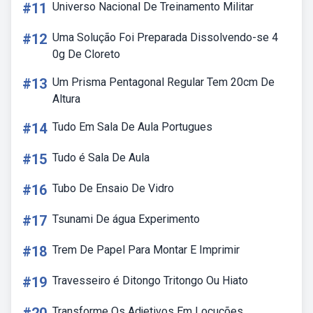
#11
Universo Nacional De Treinamento Militar
#12
Uma Solução Foi Preparada Dissolvendo-se 4
0g De Cloreto
#13
Um Prisma Pentagonal Regular Tem 20cm De
Altura
#14
Tudo Em Sala De Aula Portugues
#15
Tudo é Sala De Aula
#16
Tubo De Ensaio De Vidro
#17
Tsunami De água Experimento
#18
Trem De Papel Para Montar E Imprimir
#19
Travesseiro é Ditongo Tritongo Ou Hiato
Transforme Os Adjetivos Em Locuções