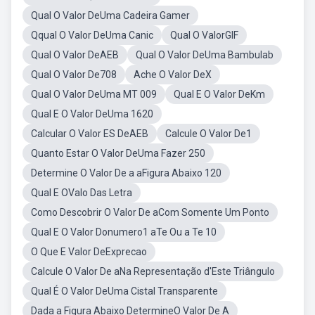
Qual O Valor DeUma Cadeira Gamer
Qqual O Valor DeUma Canic
Qual O ValorGIF
Qual O Valor DeAEB
Qual O Valor DeUma Bambulab
Qual O Valor De708
Ache O Valor DeX
Qual O Valor DeUma MT 009
Qual E O Valor DeKm
Qual E O Valor DeUma 1620
Calcular O Valor ES DeAEB
Calcule O Valor De1
Quanto Estar O Valor DeUma Fazer 250
Determine O Valor De a aFigura Abaixo 120
Qual E OValo Das Letra
Como Descobrir O Valor De aCom Somente Um Ponto
Qual E O Valor Donumero1 aTe Ou a Te 10
O Que E Valor DeExprecao
Calcule O Valor De aNa Representação d'Este Triângulo
Qual É O Valor DeUma Cistal Transparente
Dada a Figura Abaixo DetermineO Valor De A