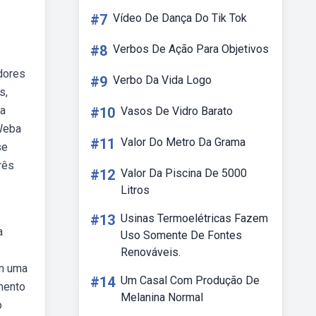
#7
Vídeo De Dança Do Tik Tok
#8
Verbos De Ação Para Objetivos
dores
#9
Verbo Da Vida Logo
s,
na
#10
Vasos De Vidro Barato
 Weba
#11
Valor Do Metro Da Grama
se
rês
#12
Valor Da Piscina De 5000
Litros
#13
Usinas Termoelétricas Fazem
a
Uso Somente De Fontes
Renováveis.
em uma
#14
Um Casal Com Produção De
mento
Melanina Normal
o