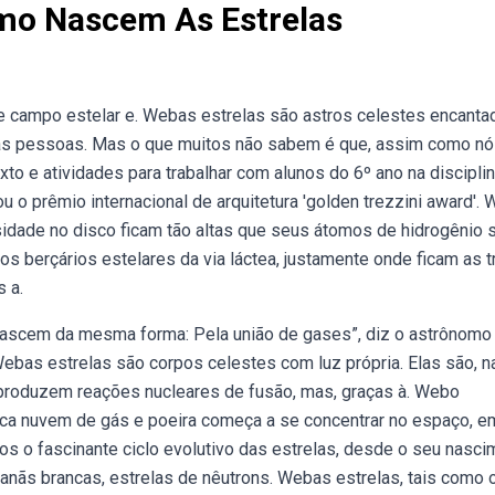
mo Nascem As Estrelas
de campo estelar e. Webas estrelas são astros celestes encanta
das pessoas. Mas o que muitos não sabem é que, assim como nó
o e atividades para trabalhar com alunos do 6º ano na discipli
u o prêmio internacional de arquitetura 'golden trezzini award'.
sidade no disco ficam tão altas que seus átomos de hidrogênio 
s berçários estelares da via láctea, justamente onde ficam as t
 a.
nascem da mesma forma: Pela união de gases”, diz o astrônomo
Webas estrelas são corpos celestes com luz própria. Elas são, n
produzem reações nucleares de fusão, mas, graças à. Webo
ca nuvem de gás e poeira começa a se concentrar no espaço, 
s o fascinante ciclo evolutivo das estrelas, desde o seu nasci
anãs brancas, estrelas de nêutrons. Webas estrelas, tais como 