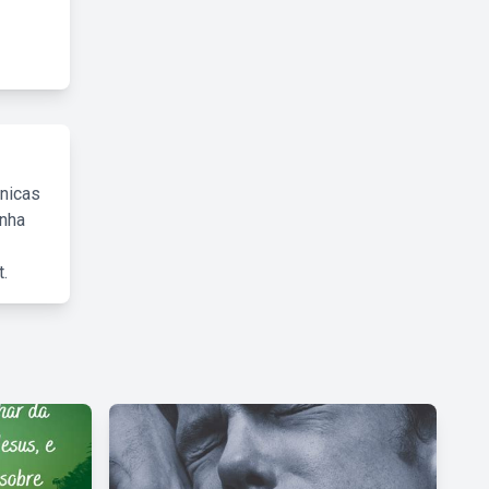
cnicas
inha
.