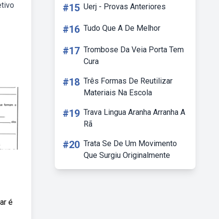
tivo
#15
Uerj - Provas Anteriores
#16
Tudo Que A De Melhor
#17
Trombose Da Veia Porta Tem
Cura
#18
Três Formas De Reutilizar
Materiais Na Escola
#19
Trava Lingua Aranha Arranha A
Rã
#20
Trata Se De Um Movimento
Que Surgiu Originalmente
ar é