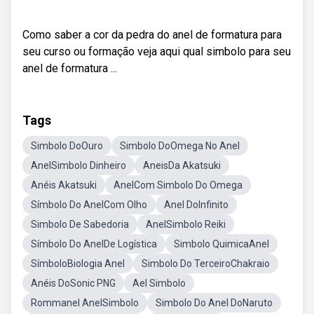
Como saber a cor da pedra do anel de formatura para
seu curso ou formação veja aqui qual simbolo para seu
anel de formatura ...
Tags
Simbolo DoOuro
Simbolo DoOmega No Anel
AnelSimbolo Dinheiro
AneisDa Akatsuki
Anéis Akatsuki
AnelCom Simbolo Do Omega
Símbolo Do AnelCom Olho
Anel DoInfinito
Simbolo De Sabedoria
AnelSimbolo Reiki
Símbolo Do AnelDe Logística
Simbolo QuimicaAnel
SímboloBiologia Anel
Simbolo Do TerceiroChakraio
Anéis DoSonic PNG
Ael Simbolo
Rommanel AnelSimbolo
Simbolo Do Anel DoNaruto