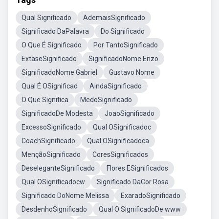
Qual Significado
AdemaisSignificado
Significado DaPalavra
Do Significado
O Que É Significado
Por TantoSignificado
ExtaseSignificado
SignificadoNome Enzo
SignificadoNome Gabriel
Gustavo Nome
Qual É OSignificad
AindaSignificado
O Que Significa
MedoSignificado
SignificadoDe Modesta
JoaoSignificado
ExcessoSignificado
Qual OSignificadoc
CoachSignificado
Qual OSignificadoca
MençãoSignificado
CoresSignificados
DeseleganteSignificado
Flores ESignificados
Qual OSignificadocw
Significado DaCor Rosa
Significado DoNome Melissa
ExaradoSignificado
DesdenhoSignificado
Qual O SignificadoDe www