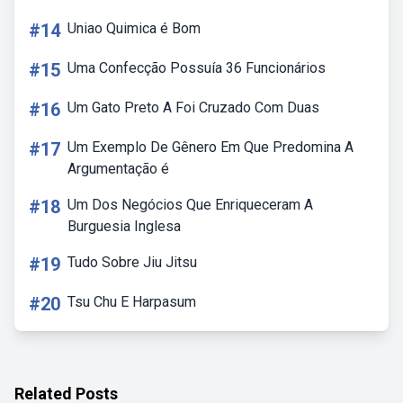
#14
Uniao Quimica é Bom
#15
Uma Confecção Possuía 36 Funcionários
#16
Um Gato Preto A Foi Cruzado Com Duas
#17
Um Exemplo De Gênero Em Que Predomina A
Argumentação é
#18
Um Dos Negócios Que Enriqueceram A
Burguesia Inglesa
#19
Tudo Sobre Jiu Jitsu
#20
Tsu Chu E Harpasum
Related Posts