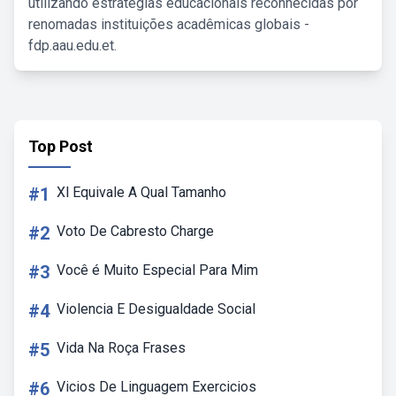
utilizando estratégias educacionais reconhecidas por
renomadas instituições acadêmicas globais -
fdp.aau.edu.et.
Top Post
#1
Xl Equivale A Qual Tamanho
#2
Voto De Cabresto Charge
#3
Você é Muito Especial Para Mim
#4
Violencia E Desigualdade Social
#5
Vida Na Roça Frases
#6
Vicios De Linguagem Exercicios