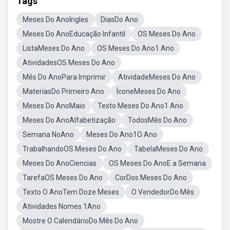
Tags
Meses Do AnoIngles
DiasDo Ano
Meses Do AnoEducação Infantil
OS Meses Do Ano
ListaMeses Do Ano
OS Meses Do Ano1 Ano
AtividadesOS Meses Do Ano
Mês Do AnoPara Imprimir
AtividadeMeses Do Ano
MateriasDo Primeiro Ano
ÍconeMeses Do Ano
Meses Do AnoMaio
Texto Meses Do Ano1 Ano
Meses Do AnoAlfabetização
TodosMês Do Ano
Semana NoAno
Meses Do Ano1O Ano
TrabalhandoOS Meses Do Ano
TabelaMeses Do Ano
Meses Do AnoCiencias
OS Meses Do AnoE a Semana
TarefaOS Meses Do Ano
CorDos Meses Do Ano
Texto O AnoTem Doze Meses
O VendedorDo Mês
Atividades Nomes 1Ano
Mostre O CalendárioDo Mês Do Ano