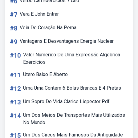
#6
Verbo Can Exercícios 7 Ano
#7
Vera E John Entrar
#8
Veia Do Coração Na Perna
#9
Vantagens E Desvantagens Energia Nuclear
#10
Valor Numérico De Uma Expressão Algébrica
Exercícios
#11
Utero Baixo E Aberto
#12
Uma Urna Contem 6 Bolas Brancas E 4 Pretas
#13
Um Sopro De Vida Clarice Lispector Pdf
#14
Um Dos Meios De Transportes Mais Utilizados
No Mundo
#15
Um Dos Circos Mais Famosos Da Antiguidade