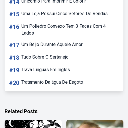
#14
Unicórnio Para Imprimir E Colorir
#15
Uma Loja Possui Cinco Setores De Vendas
#16
Um Poliedro Convexo Tem 3 Faces Com 4
Lados
#17
Um Beijo Durante Aquele Amor
#18
Tudo Sobre O Sertanejo
#19
Trava Linguas Em Ingles
#20
Tratamento Da água De Esgoto
Related Posts