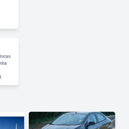
cnicas
inha
.