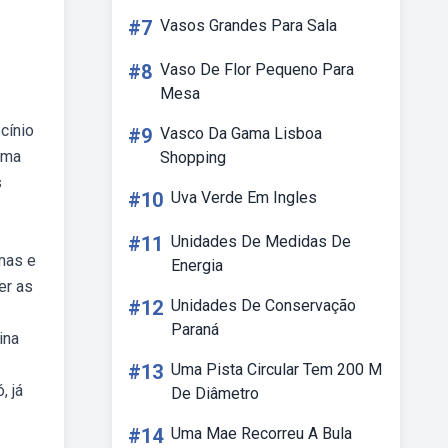
#7
Vasos Grandes Para Sala
#8
Vaso De Flor Pequeno Para
Mesa
cínio
#9
Vasco Da Gama Lisboa
uma
Shopping
s
#10
Uva Verde Em Ingles
#11
Unidades De Medidas De
rmas e
Energia
er as
#12
Unidades De Conservação
Paraná
ina
#13
Uma Pista Circular Tem 200 M
, já
De Diâmetro
#14
Uma Mae Recorreu A Bula