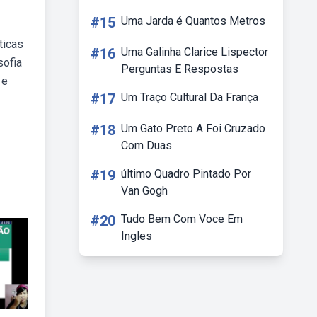
#15
Uma Jarda é Quantos Metros
ticas
#16
Uma Galinha Clarice Lispector
sofia
Perguntas E Respostas
 e
#17
Um Traço Cultural Da França
#18
Um Gato Preto A Foi Cruzado
Com Duas
#19
último Quadro Pintado Por
Van Gogh
#20
Tudo Bem Com Voce Em
Ingles