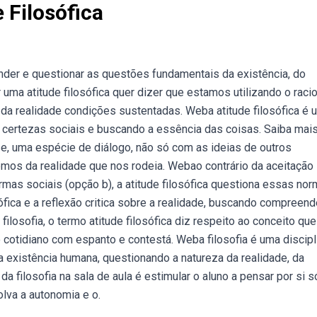
 Filosófica
nder e questionar as questões fundamentais da existência, do
 uma atitude filosófica quer dizer que estamos utilizando o racio
a da realidade condições sustentadas. Weba atitude filosófica é 
s certezas sociais e buscando a essência das coisas. Saiba mai
ise, uma espécie de diálogo, não só com as ideias de outros
os da realidade que nos rodeia. Webao contrário da aceitação
rmas sociais (opção b), a atitude filosófica questiona essas no
ófica e a reflexão critica sobre a realidade, buscando compreend
ilosofia, o termo atitude filosófica diz respeito ao conceito que
 cotidiano com espanto e contestá. Weba filosofia é uma discipl
existência humana, questionando a natureza da realidade, da
da filosofia na sala de aula é estimular o aluno a pensar por si só
lva a autonomia e o.