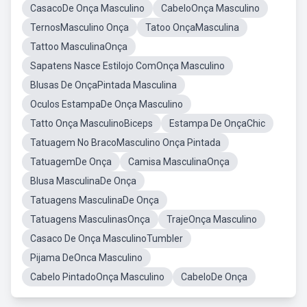
CasacoDe Onça Masculino
CabeloOnça Masculino
TernosMasculino Onça
Tatoo OnçaMasculina
Tattoo MasculinaOnça
Sapatens Nasce Estilojo ComOnça Masculino
Blusas De OnçaPintada Masculina
Oculos EstampaDe Onça Masculino
Tatto Onça MasculinoBiceps
Estampa De OnçaChic
Tatuagem No BracoMasculino Onça Pintada
TatuagemDe Onça
Camisa MasculinaOnça
Blusa MasculinaDe Onça
Tatuagens MasculinaDe Onça
Tatuagens MasculinasOnça
TrajeOnça Masculino
Casaco De Onça MasculinoTumbler
Pijama DeOnca Masculino
Cabelo PintadoOnça Masculino
CabeloDe Onça