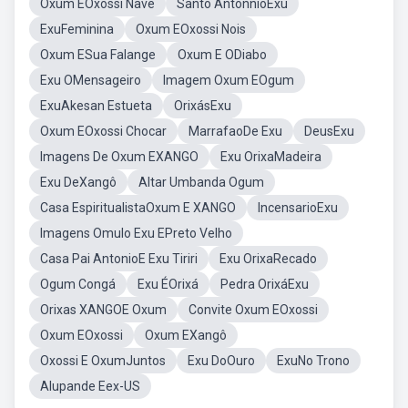
Oxum EOxossi Nave
Santo AntonnioExu
ExuFeminina
Oxum EOxossi Nois
Oxum ESua Falange
Oxum E ODiabo
Exu OMensageiro
Imagem Oxum EOgum
ExuAkesan Estueta
OrixásExu
Oxum EOxossi Chocar
MarrafaoDe Exu
DeusExu
Imagens De Oxum EXANGO
Exu OrixaMadeira
Exu DeXangô
Altar Umbanda Ogum
Casa EspiritualistaOxum E XANGO
IncensarioExu
Imagens Omulo Exu EPreto Velho
Casa Pai AntonioE Exu Tiriri
Exu OrixaRecado
Ogum Congá
Exu ÉOrixá
Pedra OrixáExu
Orixas XANGOE Oxum
Convite Oxum EOxossi
Oxum EOxossi
Oxum EXangô
Oxossi E OxumJuntos
Exu DoOuro
ExuNo Trono
Alupande Eex-US