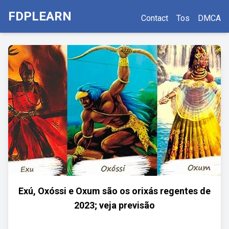
FDPLEARN
Contact
Tos
DMCA
Exú, Oxóssi e Oxum são os orixás regentes de
2023; veja previsão