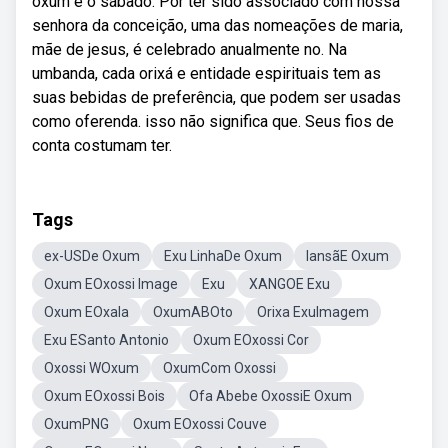
oxum é o sábado. Por ter sido associado com nossa
senhora da conceição, uma das nomeações de maria,
mãe de jesus, é celebrado anualmente no. Na
umbanda, cada orixá e entidade espirituais tem as
suas bebidas de preferência, que podem ser usadas
como oferenda. isso não significa que. Seus fios de
conta costumam ter.
Tags
ex-USDe Oxum
Exu LinhaDe Oxum
IansãE Oxum
Oxum EOxossi Image
Exu
XANGOE Exu
Oxum EOxala
OxumABOto
Orixa ExuImagem
Exu ESanto Antonio
Oxum EOxossi Cor
Oxossi WOxum
OxumCom Oxossi
Oxum EOxossi Bois
Ofa Abebe OxossiE Oxum
OxumPNG
Oxum EOxossi Couve