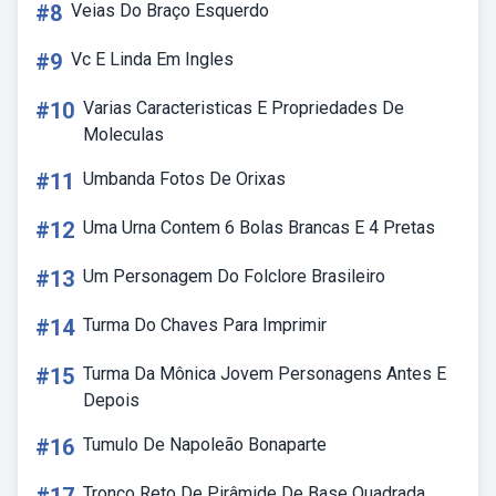
#8
Veias Do Braço Esquerdo
#9
Vc E Linda Em Ingles
#10
Varias Caracteristicas E Propriedades De
Moleculas
#11
Umbanda Fotos De Orixas
#12
Uma Urna Contem 6 Bolas Brancas E 4 Pretas
#13
Um Personagem Do Folclore Brasileiro
#14
Turma Do Chaves Para Imprimir
#15
Turma Da Mônica Jovem Personagens Antes E
Depois
#16
Tumulo De Napoleão Bonaparte
Tronco Reto De Pirâmide De Base Quadrada.