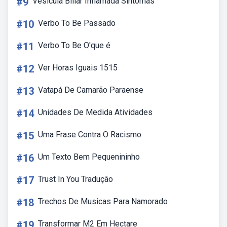
#9
Vesícula Biliar Inflamada Sintomas
#10
Verbo To Be Passado
#11
Verbo To Be O'que é
#12
Ver Horas Iguais 1515
#13
Vatapá De Camarão Paraense
#14
Unidades De Medida Atividades
#15
Uma Frase Contra O Racismo
#16
Um Texto Bem Pequenininho
#17
Trust In You Tradução
#18
Trechos De Musicas Para Namorado
#19
Transformar M2 Em Hectare