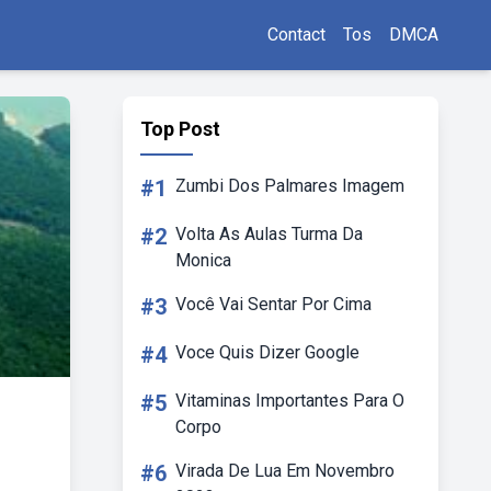
Contact
Tos
DMCA
Top Post
#1
Zumbi Dos Palmares Imagem
#2
Volta As Aulas Turma Da
Monica
#3
Você Vai Sentar Por Cima
#4
Voce Quis Dizer Google
#5
Vitaminas Importantes Para O
Corpo
#6
Virada De Lua Em Novembro