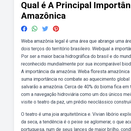
Qual é A Principal Importâ
Amazônica
Weba amazônia legal é uma área que abrange uma áre
dois terços do território brasileiro. Webqual a impor
Por ser a maior bacia hidrográfica do brasil e do m
reconhecido mundialmente por sua incomparável biodiv
A importância da amazônia. Weba floresta amazônica 
suma importância no combate ao aquecimento global e
salvarão a amazônia. Cerca de 40% do bioma fica em te
com a navegação hidroviária como um dos únicos meio
visite o teatro da paz, um prédio neoclássico constr
O teatro é uma joia arquitetônica e. Vivian libório ex
da seca, a tendência é o peixe se aglomerar, o que a
portuguesa, num de seus lances de maior brilho, condu