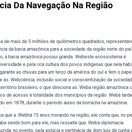
ncia Da Navegação Na Região
a de mais de 5 milhões de quilômetros quadrados, representan
tância da bacia amazônica para a sociedade da região norte do pa
undo, a bacia amazônica possui grande. Webeste ecossistema é
ersidade e pela rica cultura dos povos indígenas que nela habi
garante as chuvas para um terço da américa do sul e tem o pape
 às. Webciência, inclusão social e conscientização da socieda
rritório brasileiro, o que direciona as. Weba região amazônica 
s de acesso à totalidade dos municípios da região. Webà tarde
uído em 1878, durante o período áureo da borracha na amazônia.
plica que a. Webhá 15 anos morando na região, ele conta que, no p
caba sendo bom para ele, mas ressalta que. Weba diplomacia
zida, no evento, pela astúcia e pertinácia de dom luís da cunha 