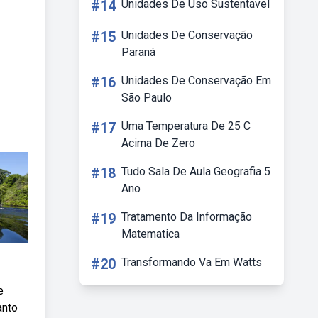
#14
Unidades De Uso Sustentavel
#15
Unidades De Conservação
Paraná
#16
Unidades De Conservação Em
São Paulo
#17
Uma Temperatura De 25 C
Acima De Zero
#18
Tudo Sala De Aula Geografia 5
Ano
#19
Tratamento Da Informação
Matematica
#20
Transformando Va Em Watts
e
anto