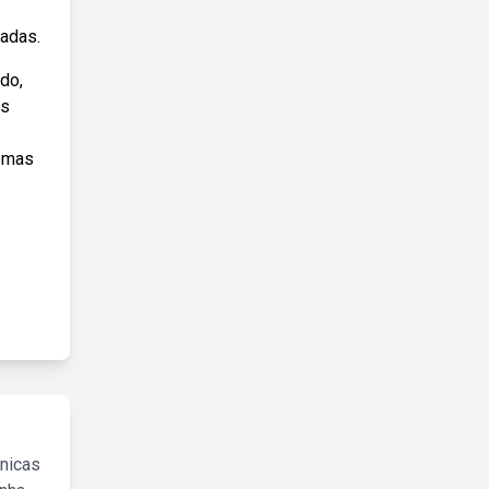
iadas.
do,
as
lemas
cnicas