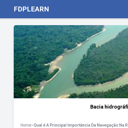
FDPLEARN
Bacia hidrográf
Home
>
Qual é A Principal Importância Da Navegação Na