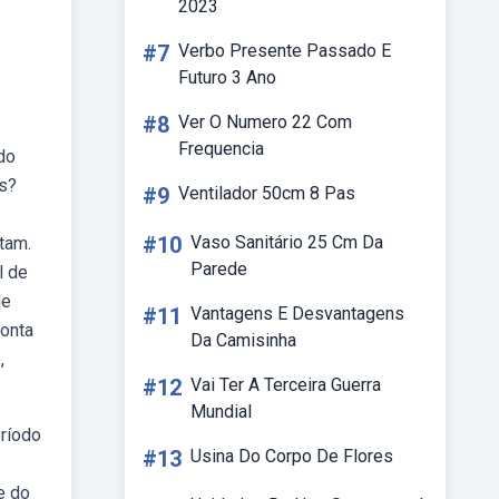
2023
#7
Verbo Presente Passado E
Futuro 3 Ano
#8
Ver O Numero 22 Com
Frequencia
do
ís?
#9
Ventilador 50cm 8 Pas
#10
Vaso Sanitário 25 Cm Da
tam.
Parede
l de
de
#11
Vantagens E Desvantagens
conta
Da Camisinha
,
#12
Vai Ter A Terceira Guerra
Mundial
eríodo
#13
Usina Do Corpo De Flores
e do