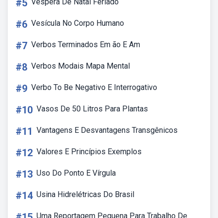
#5
Vespera De Natal Feriado
#6
Vesícula No Corpo Humano
#7
Verbos Terminados Em ão E Am
#8
Verbos Modais Mapa Mental
#9
Verbo To Be Negativo E Interrogativo
#10
Vasos De 50 Litros Para Plantas
#11
Vantagens E Desvantagens Transgênicos
#12
Valores E Princípios Exemplos
#13
Uso Do Ponto E Vírgula
#14
Usina Hidrelétricas Do Brasil
#15
Uma Reportagem Pequena Para Trabalho De