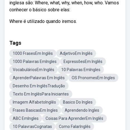
inglesa são: Where, what, why, when, how, who. Vamos
conhecer o básico sobre elas:
Where é utilizado quando iremos.
Tags
1000 FrasesEm Inglês
AdjetivoEm Inglês
1000 Palavras EmIngles
ExpressõesEm Inglês
VocabuláriosEm Inglês
10 Palavras EmIngles
AprenderPalavras Em Inglês
OS PronomesEm Ingles
Desenho Em InglêsTradução
Texto Em InglêsPara Iniciantes
Imagem AlfabetoInglês
Basico Do Ingles
Frases BasicasEm Ingles
Aprendendo Ingles
ABC EmIngles
Coisas Para AprenderEm Inglês
10 PalavrasCognatas
Como FalarInglês