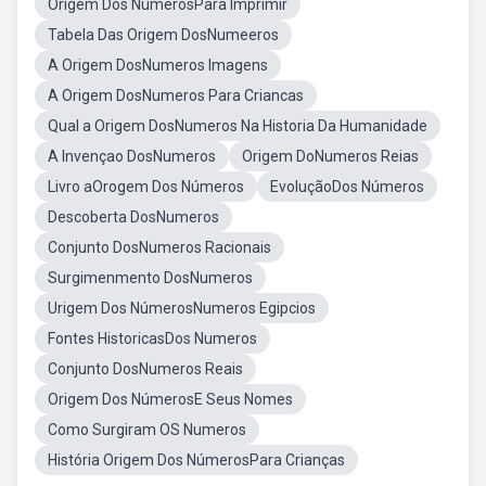
Origem Dos NúmerosPara Imprimir
Tabela Das Origem DosNumeeros
A Origem DosNumeros Imagens
A Origem DosNumeros Para Criancas
Qual a Origem DosNumeros Na Historia Da Humanidade
A Invençao DosNumeros
Origem DoNumeros Reias
Livro aOrogem Dos Números
EvoluçãoDos Números
Descoberta DosNumeros
Conjunto DosNumeros Racionais
Surgimenmento DosNumeros
Urigem Dos NúmerosNumeros Egipcios
Fontes HistoricasDos Numeros
Conjunto DosNumeros Reais
Origem Dos NúmerosE Seus Nomes
Como Surgiram OS Numeros
História Origem Dos NúmerosPara Crianças