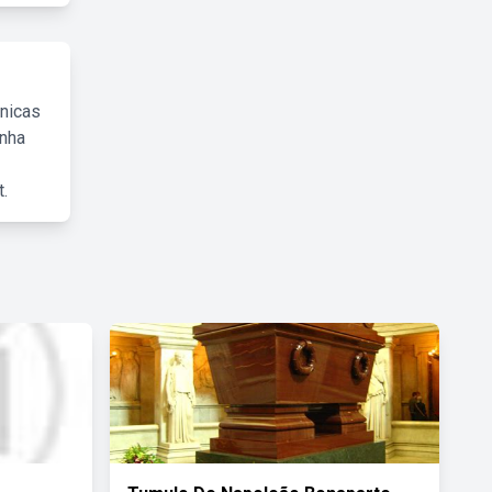
cnicas
inha
.