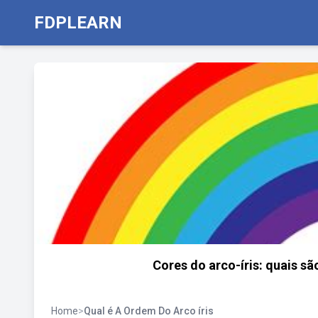
FDPLEARN
Cores do arco-íris: quais sã
Home
>
Qual é A Ordem Do Arco íris