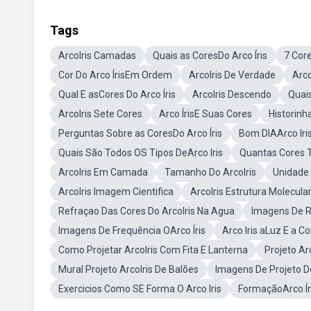
Tags
ArcoIris Camadas
Quais as CoresDo Arco Íris
7 Core
Cor Do Arco ÍrisEm Ordem
ArcoIris De Verdade
Arco
Qual E asCores Do Arco Íris
ArcoIris Descendo
Quais
ArcoIris Sete Cores
Arco ÍrisE Suas Cores
Historinh
Perguntas Sobre as CoresDo Arco Íris
Bom DIAArco Iri
Quais São Todos OS Tipos DeArco Iris
Quantas Cores T
ArcoIris Em Camada
Tamanho Do ArcoIris
Unidade 
ArcoIris Imagem Cientifica
ArcoIris Estrutura Molecula
Refraçao Das Cores Do ArcoIris Na Agua
Imagens De R
Imagens De Frequência OArco Íris
Arco Iris aLuz E a Co
Como Projetar ArcoIris Com Fita E Lanterna
Projeto Ar
Mural Projeto ArcoIris De Balões
Imagens De Projeto De
Exercicios Como SE Forma O Arco Iris
FormaçãoArco Ír