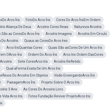
sDo Arco Íris
FotoDo Arco Íris
Cores Do Arco ÍrisEm Ordem
Iris Aliança De Deus
ArcoIris Cores Reais
Natureza ArcoIris
 São as CoresDo Arco Íris
ArcoIris Imagens
ArcoIris Em Circulo
a Do ArcoIris
Quaus as CoresDo Arco Ires
s
Arco ÍrisQuantas Cores
Quais São asCores De Um Arco Iris
em OArco-Íris
Ordem Do Arco Íris
Arco Iris Ordem DasCores
ArcoIris
Sete CoresArco Iris
ArcoIris Refletido
r
Qual aForma Exata De Um Arco Iris
eflexos Do ArcoIris Em Objetos
Visão EnxergandoArco Íris
r
PaisagemArco Íris
Projeto Sobre O Arco Iris
coIris 3 Ano
As Cores Do Arcoiris Livro
 Vida Arco Iris
Fotos Fundação Reviver ProjetoArco Iris
is