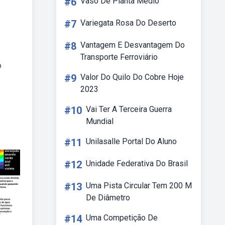
#6
Vaso De Planta Medio
#7
Variegata Rosa Do Deserto
#8
Vantagem E Desvantagem Do
Transporte Ferroviário
o
#9
Valor Do Quilo Do Cobre Hoje
2023
#10
Vai Ter A Terceira Guerra
Mundial
#11
Unilasalle Portal Do Aluno
#12
Unidade Federativa Do Brasil
#13
Uma Pista Circular Tem 200 M
De Diâmetro
#14
Uma Competição De