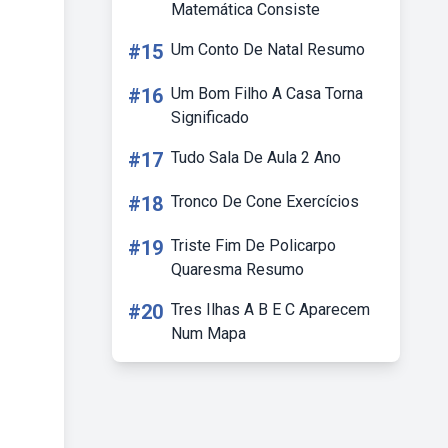
Matemática Consiste
#15
Um Conto De Natal Resumo
#16
Um Bom Filho A Casa Torna
Significado
#17
Tudo Sala De Aula 2 Ano
#18
Tronco De Cone Exercícios
#19
Triste Fim De Policarpo
Quaresma Resumo
#20
Tres Ilhas A B E C Aparecem
Num Mapa