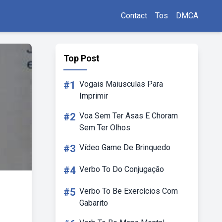
Contact
Tos
DMCA
Top Post
#1
Vogais Maiusculas Para
Imprimir
#2
Voa Sem Ter Asas E Choram
Sem Ter Olhos
#3
Vídeo Game De Brinquedo
#4
Verbo To Do Conjugação
#5
Verbo To Be Exercícios Com
Gabarito