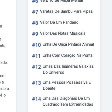
#6
Verb To Be Mapa Mental
#7
Varetas De Bambu Para Pipas
#8
Valor De Um Pandeiro
em
#9
Valor Das Notas Musicais
a
#10
Unha De Onça Pintada Animal
nto.
#11
Unha Com Coração Na Ponta
dade
#12
Umas Das Inúmeras Galáxias
Do Universo
 em
 a
#13
Uma Pessoa Possessiva E
Doente
ndo o
 é o
#14
Uma Das Diagonais De Um
Quadrado Tem Extremidades