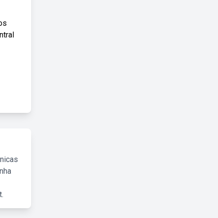
os
ntral
cnicas
inha
.