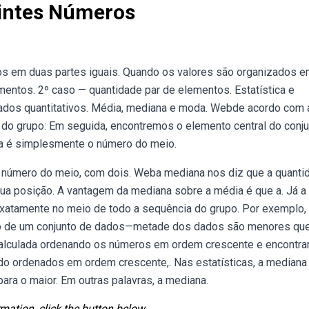
uintes Números
os em duas partes iguais. Quando os valores são organizados 
mentos. 2º caso — quantidade par de elementos. Estatística e
dados quantitativos. Média, mediana e moda. Webde acordo com 
 do grupo: Em seguida, encontremos o elemento central do conju
a é simplesmente o número do meio.
é o número do meio, com dois. Weba mediana nos diz que a quanti
ua posição. A vantagem da mediana sobre a média é que a. Já a
xatamente no meio de todo a sequência do grupo. Por exemplo,
tro de um conjunto de dados—metade dos dados são menores que
alculada ordenando os números em ordem crescente e encontra
ando ordenados em ordem crescente,. Nas estatísticas, a mediana
ra o maior. Em outras palavras, a mediana.
mation, click the button below.