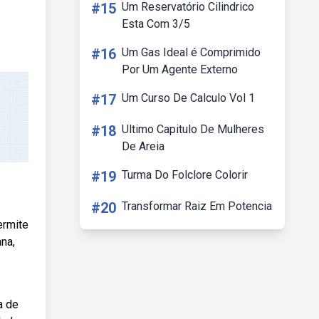
#15
Um Reservatório Cilindrico
Esta Com 3/5
#16
Um Gas Ideal é Comprimido
Por Um Agente Externo
#17
Um Curso De Calculo Vol 1
#18
Ultimo Capitulo De Mulheres
De Areia
#19
Turma Do Folclore Colorir
#20
Transformar Raiz Em Potencia
ermite
na,
a de