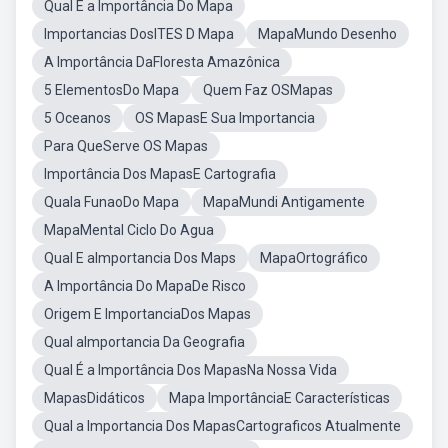
Qual É a Importância Do Mapa
Importancias DosITES D Mapa
MapaMundo Desenho
A Importância DaFloresta Amazônica
5 ElementosDo Mapa
Quem Faz OSMapas
5 Oceanos
OS MapasE Sua Importancia
Para QueServe OS Mapas
Importância Dos MapasE Cartografia
Quala FunaoDo Mapa
MapaMundi Antigamente
MapaMental Ciclo Do Agua
Qual E aImportancia Dos Maps
MapaOrtográfico
A Importância Do MapaDe Risco
Origem E ImportanciaDos Mapas
Qual aImportancia Da Geografia
Qual É a Importância Dos MapasNa Nossa Vida
MapasDidáticos
Mapa ImportânciaE Características
Qual a Importancia Dos MapasCartograficos Atualmente