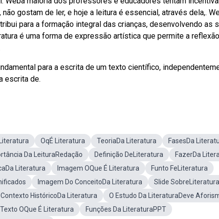
el. Weba maioria dos professores e educadores tentam incentiva
, não gostam de ler, e hoje a leitura é essencial, através dela,. 
ontribui para a formação integral das crianças, desenvolvendo as 
eratura é uma forma de expressão artística que permite a reflexã
.
 fundamental para a escrita de um texto científico, independentem
 escrita de.
iteratura
OqÉ Literatura
TeoriaDa Literatura
FasesDa Literat
rtância Da LeituraRedação
Definição DeLiteratura
FazerDa Liter
caDa Literatura
Imagem OQue É Literatura
Funto FeLiteratura
nificados
Imagem Do ConceitoDa Literatura
Slide SobreLiteratur
Contexto HistóricoDa Literatura
O Estudo Da LiteraturaDeve Aforis
Texto OQue É Literatura
Funções Da LiteraturaPPT