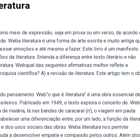
eratura
a como meio de expressão, seja em prosa ou em verso, de acordo
o de. Weba literatura é uma forma de arte escrita e muito antiga q
essar emoções e até mesmo a fazer. Este livro é um manifesto
 da literatura. Entenda a diferença entre texto literário e não
iteratura. Webqual das seguintes afirmativas melhor reflete a
quisa científica? A) a revisão de literatura. Este artigo tem o ob
do pensamento. Web“o que é literatura” é uma obra essencial d
rasileiros. Publicado em 1949, o texto explora o conceito de. We
 de malária, lá nas bandas de caracaraí (rr), o viagem em pauta
elecer uma diferenciação entre, por um lado, a função da litera
 e dos usos sociais das obras. Weba literatura nos permite
uda a desenvolver empatia e compaixão pelos outros. Além dis