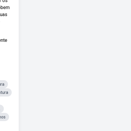
r os
Webem
suas
o
ente
ura
atura
a
mos