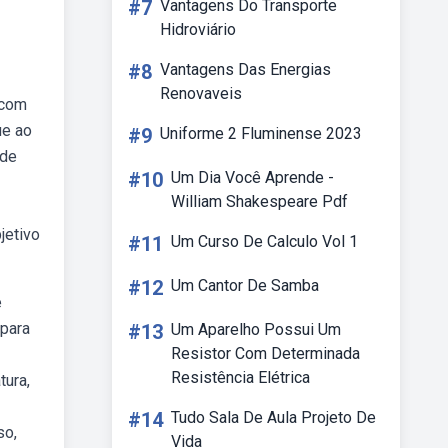
#7
Vantagens Do Transporte
Hidroviário
#8
Vantagens Das Energias
Renovaveis
 com
ue ao
#9
Uniforme 2 Fluminense 2023
 de
#10
Um Dia Você Aprende -
William Shakespeare Pdf
jetivo
#11
Um Curso De Calculo Vol 1
#12
Um Cantor De Samba
e
bpara
#13
Um Aparelho Possui Um
Resistor Com Determinada
Resistência Elétrica
tura,
#14
Tudo Sala De Aula Projeto De
so,
Vida