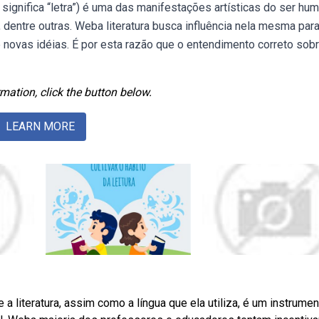
e significa “letra”) é uma das manifestações artísticas do ser hu
a, dentre outras. Weba literatura busca influência nela mesma par
 novas idéias. É por esta razão que o entendimento correto sob
mation, click the button below.
LEARN MORE
 a literatura, assim como a língua que ela utiliza, é um instrume