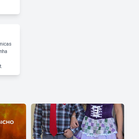
cnicas
inha
.