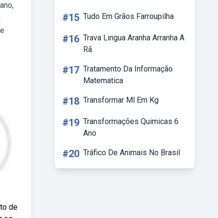
mano,
#15
Tudo Em Grãos Farroupilha
a
re
#16
Trava Lingua Aranha Arranha A
Rã
#17
Tratamento Da Informação
Matematica
#18
Transformar Ml Em Kg
#19
Transformações Quimicas 6
Ano
#20
Tráfico De Animais No Brasil
nto de