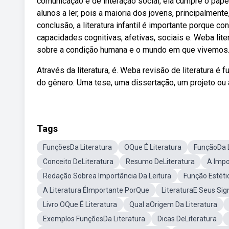
comunicação e de interação social, ela cumpre o pap
alunos a ler, pois a maioria dos jovens, principalmente
conclusão, a literatura infantil é importante porque c
capacidades cognitivas, afetivas, sociais e. Weba lit
sobre a condição humana e o mundo em que vivemos
Através da literatura, é. Weba revisão de literatura é
do gênero: Uma tese, uma dissertação, um projeto ou a
Tags
FunçõesDa Literatura
OQue É Literatura
FunçãoDa L
Conceito DeLiteratura
Resumo DeLiteratura
A Impo
Redação Sobrea Importância Da Leitura
Função Estéti
A Literatura ÉImportante PorQue
LiteraturaE Seus Sig
Livro OQue É Literatura
Qual aOrigem Da Literatura
Exemplos FunçõesDa Literatura
Dicas DeLiteratura