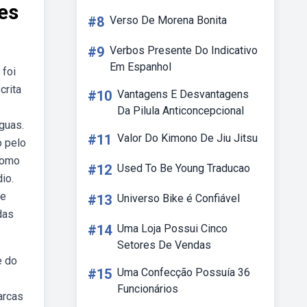
es
#8
Verso De Morena Bonita
#9
Verbos Presente Do Indicativo
Em Espanhol
 foi
crita
#10
Vantagens E Desvantagens
Da Pilula Anticoncepcional
guas.
#11
Valor Do Kimono De Jiu Jitsu
o pelo
como
#12
Used To Be Young Traducao
io.
de
#13
Universo Bike é Confiável
das
#14
Uma Loja Possui Cinco
Setores De Vendas
e do
#15
Uma Confecção Possuía 36
Funcionários
arcas