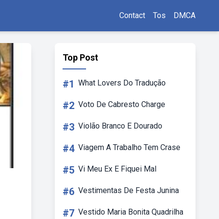
Contact
Tos
DMCA
Top Post
#1
What Lovers Do Tradução
#2
Voto De Cabresto Charge
#3
Violão Branco E Dourado
#4
Viagem A Trabalho Tem Crase
#5
Vi Meu Ex E Fiquei Mal
#6
Vestimentas De Festa Junina
#7
Vestido Maria Bonita Quadrilha