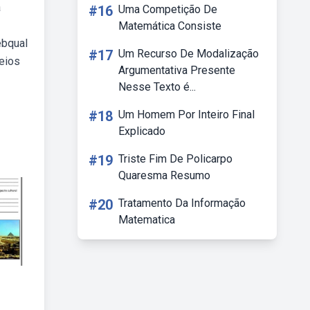
a
#16
Uma Competição De
Matemática Consiste
ebqual
#17
Um Recurso De Modalização
meios
Argumentativa Presente
Nesse Texto é...
#18
Um Homem Por Inteiro Final
Explicado
#19
Triste Fim De Policarpo
Quaresma Resumo
#20
Tratamento Da Informação
Matematica