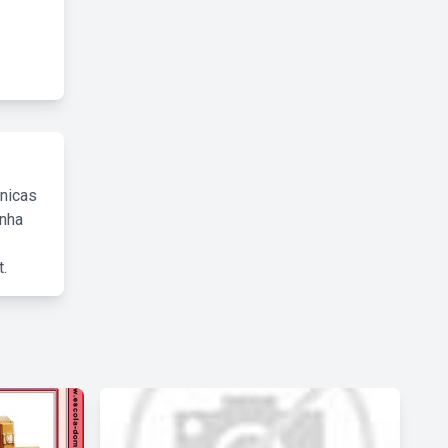
cnicas
inha
.