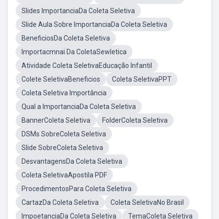
Slides ImportanciaDa Coleta Seletiva
Slide Aula Sobre ImportanciaDa Coleta Seletiva
BeneficiosDa Coleta Seletiva
Importacmnai Da ColetaSewletica
Atividade Coleta SeletivaEducação Infantil
Colete SeletivaBeneficios
Coleta SeletivaPPT
Coleta Seletiva Importância
Qual a ImportanciaDa Coleta Seletiva
BannerColeta Seletiva
FolderColeta Seletiva
DSMs SobreColeta Seletiva
Slide SobreColeta Seletiva
DesvantagensDa Coleta Seletiva
Coleta SeletivaApostila PDF
ProcedimentosPara Coleta Seletiva
CartazDa Coleta Seletiva
Coleta SeletivaNo Brasil
ImpoetanciaDa Coleta Seletiva
TemaColeta Seletiva