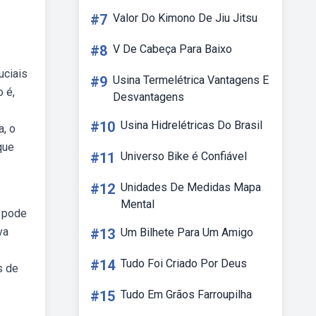
#7
Valor Do Kimono De Jiu Jitsu
#8
V De Cabeça Para Baixo
uciais
#9
Usina Termelétrica Vantagens E
o é,
Desvantagens
#10
Usina Hidrelétricas Do Brasil
, o
que
#11
Universo Bike é Confiável
#12
Unidades De Medidas Mapa
Mental
a pode
va
#13
Um Bilhete Para Um Amigo
#14
Tudo Foi Criado Por Deus
s de
#15
Tudo Em Grãos Farroupilha