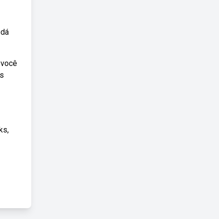
 dá
 você
es
ks,