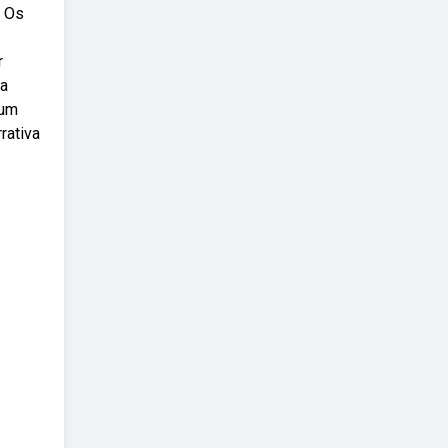
? Os
r
ba
 um
rativa