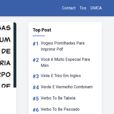
Contact
Tos
DMCA
Top Post
#1
Vogais Pontilhadas Para
Imprimir Pdf
#2
Você é Muito Especial Para
Mim
#3
Vinte E Três Em Ingles
#4
Verde E Vermelho Combinam
#5
Verbo To Be Tabela
#6
Verbo To Be Passado