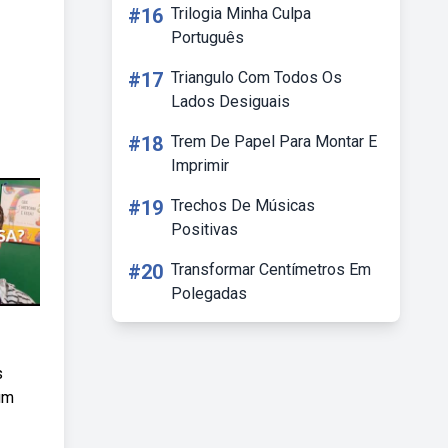
#16
Trilogia Minha Culpa
Português
#17
Triangulo Com Todos Os
Lados Desiguais
#18
Trem De Papel Para Montar E
Imprimir
#19
Trechos De Músicas
Positivas
#20
Transformar Centímetros Em
Polegadas
s
um