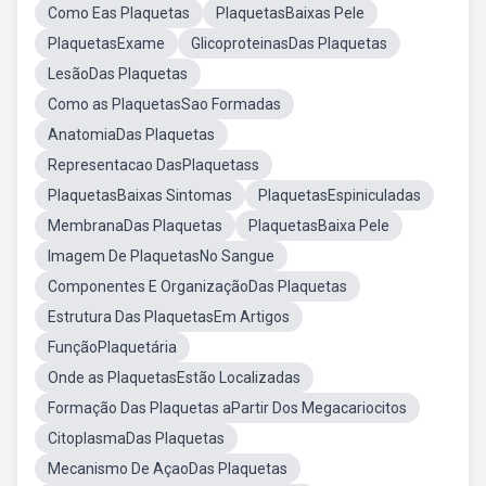
Como Eas Plaquetas
PlaquetasBaixas Pele
PlaquetasExame
GlicoproteinasDas Plaquetas
LesãoDas Plaquetas
Como as PlaquetasSao Formadas
AnatomiaDas Plaquetas
Representacao DasPlaquetass
PlaquetasBaixas Sintomas
PlaquetasEspiniculadas
MembranaDas Plaquetas
PlaquetasBaixa Pele
Imagem De PlaquetasNo Sangue
Componentes E OrganizaçãoDas Plaquetas
Estrutura Das PlaquetasEm Artigos
FunçãoPlaquetária
Onde as PlaquetasEstão Localizadas
Formação Das Plaquetas aPartir Dos Megacariocitos
CitoplasmaDas Plaquetas
Mecanismo De AçaoDas Plaquetas