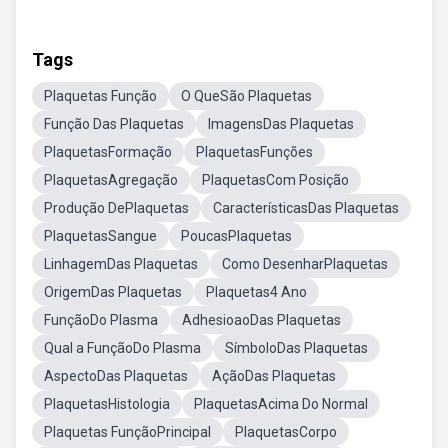
Tags
Plaquetas Função
O QueSão Plaquetas
Função Das Plaquetas
ImagensDas Plaquetas
PlaquetasFormação
PlaquetasFunções
PlaquetasAgregação
PlaquetasCom Posição
Produção DePlaquetas
CaracterísticasDas Plaquetas
PlaquetasSangue
PoucasPlaquetas
LinhagemDas Plaquetas
Como DesenharPlaquetas
OrigemDas Plaquetas
Plaquetas4 Ano
FunçãoDo Plasma
AdhesioaoDas Plaquetas
Qual a FunçãoDo Plasma
SímboloDas Plaquetas
AspectoDas Plaquetas
AçãoDas Plaquetas
PlaquetasHistologia
PlaquetasAcima Do Normal
Plaquetas FunçãoPrincipal
PlaquetasCorpo