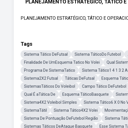
PLANEJAMENTO ESTRATÉGICO, TÁTICO E OP
PLANEJAMENTO ESTRATÉGICO, TÁTICO E OPERACIONAL 
Tags
Sistema Tático DeFutsal
Sistema TáticoDo Futebol
Finalidade De UmEsquema Tatico No Volei
Qual Sistem
Programa De SistemaTatico
Sistema Tático1 4 1 3 2 
Sistema2X2 Futsal
Táticas DeFutsal
Esquema Tátic
SistemasTáticos Do Voleibol
Campo Tático DeFutebol
Qual É aTática De
Esquema TáticoBasquete
Sistem
Sistema4X2 Voleibol Simples
Sistema Tático6 X 0 No V
SistemaTátil
Sistema Tático4X2 Volei
Movimentaçã
Sistema De Pontuação DeFutebol Região
Sistema Táti
Sistemas Táticos DeAtaque Basquete
Esse Sistema T