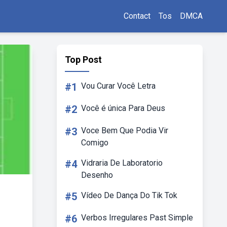
Contact
Tos
DMCA
Top Post
#1
Vou Curar Você Letra
#2
Você é única Para Deus
#3
Voce Bem Que Podia Vir
Comigo
#4
Vidraria De Laboratorio
Desenho
#5
Vídeo De Dança Do Tik Tok
#6
Verbos Irregulares Past Simple