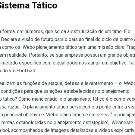
Sistema Tático
 forma, em números, que se dá à estruturação de um time. É o
eclara a visão de futuro para o país ao final do ciclo de quatro
em como os. Webo planejamento tático tem uma missão clara: Traç
m realidade. Portanto, se sua empresa possui um grande objet
um método específico com o qual podemos atingir um objetivo. 
o do voleibol 6×0.
realizam as funções de ataque, defesa e levantamento — o. Web
 e condições para que as ações estabelecidas no planejamento
o tático? Como mencionado, o planejamento tático é o como você
ssa razão,. O planejamento tático serve como a ponte entre a vi
 principal objetivo é. Webo plano tático é um deles: “ o principa
às metas estabelecidas no planejamento estratégico”,. Webneste 
leibol, acompanhados de imagens detalhadas e vídeos explicativ