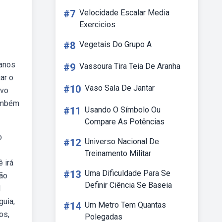
#7
Velocidade Escalar Media
Exercicios
#8
Vegetais Do Grupo A
 anos
#9
Vassoura Tira Teia De Aranha
ar o
#10
Vaso Sala De Jantar
ivo
Também
#11
Usando O Símbolo Ou
Compare As Potências
o
#12
Universo Nacional De
Treinamento Militar
 irá
#13
Uma Dificuldade Para Se
são
Definir Ciência Se Baseia
l
guia,
#14
Um Metro Tem Quantas
os,
Polegadas