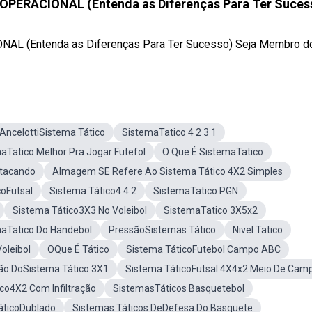
ERACIONAL (Entenda as Diferenças Para Ter Suces
(Entenda as Diferenças Para Ter Sucesso) Seja Membro do 
AncelottiSistema Tático
SistemaTatico 4 2 3 1
aTatico Melhor Pra Jogar Futefol
O Que É SistemaTatico
Atacando
AImagem SE Refere Ao Sistema Tático 4X2 Simples
oFutsal
Sistema Tático4 4 2
SistemaTatico PGN
Sistema Tático3X3 No Voleibol
SistemaTatico 3X5x2
aTatico Do Handebol
PressãoSistemas Tático
Nivel Tatico
oleibol
OQue É Tático
Sistema TáticoFutebol Campo ABC
o DoSistema Tático 3X1
Sistema TáticoFutsal 4X4x2 Meio De Cam
co4X2 Com Infiltração
SistemasTáticos Basquetebol
áticoDublado
Sistemas Táticos DeDefesa Do Basquete