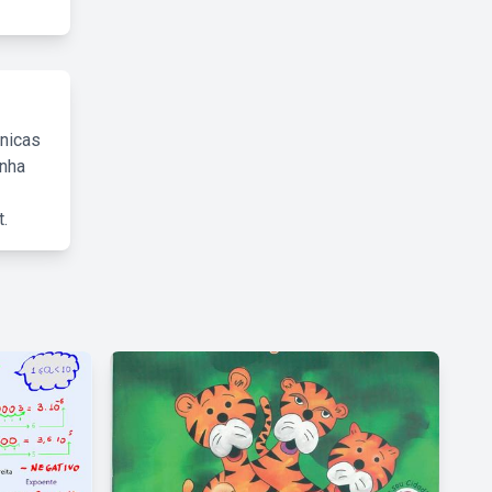
cnicas
inha
.