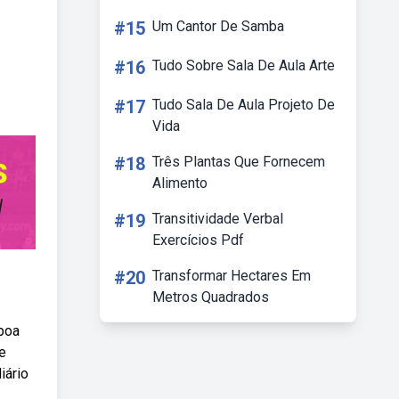
#15
Um Cantor De Samba
#16
Tudo Sobre Sala De Aula Arte
#17
Tudo Sala De Aula Projeto De
Vida
#18
Três Plantas Que Fornecem
Alimento
#19
Transitividade Verbal
Exercícios Pdf
#20
Transformar Hectares Em
Metros Quadrados
 boa
e
iário