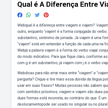
Qual é A Diferença Entre V
Webqual é a diferença entre viagem e viajem? ‘viagem
outro, enquanto ‘viajem’ é a forma conjugada do verb
substantivo, sinônimo de jornada. Já viajem é uma for
“viajem” está em entender a função de cada uma na fr
Webjá a palavra viajem é a forma do verbo viajar conj
do modo indicativo. Para que fique claro, conforme a
com g é um substantivo, já viajem com j é o verbo viaj
Webdicas para não errar mais entre “viagem” e “viaje
pergunta? Clique e tire mais essa dúvida da língua p
usar em suas frases? Muitas pessoas não sabem qua
com sentidos próximos, viagem e viajem são duas pal
duas formas está incorreta, ao contrário do que. É um
deslocamentopode ser usado no singular ou no plural 