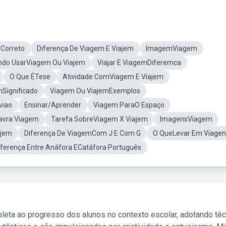
Correto
Diferença De Viagem E Viajem
ImagemViagem
do UsarViagem Ou Viajem
Viajar E ViagemDiferemca
O Que ÉTese
Atividade ComViagem E Viajem
Significado
Viagem Ou ViajemExemplos
viao
Ensinar/Aprender
Viagem ParaO Espaço
avra Viagem
Tarefa SobreViagem X Viajem
ImagensViagem
ajem
Diferença De ViagemCom J E Com G
O QueLevar Em Viagen
iferença Entre Anáfora ECatáfora Português
leta ao progresso dos alunos no contexto escolar, adotando té