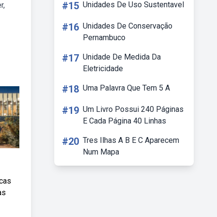
#15
Unidades De Uso Sustentavel
r,
#16
Unidades De Conservação
Pernambuco
#17
Unidade De Medida Da
Eletricidade
#18
Uma Palavra Que Tem 5 A
#19
Um Livro Possui 240 Páginas
E Cada Página 40 Linhas
#20
Tres Ilhas A B E C Aparecem
Num Mapa
icas
as