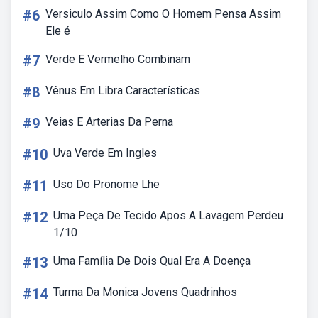
#6
Versiculo Assim Como O Homem Pensa Assim
Ele é
#7
Verde E Vermelho Combinam
#8
Vênus Em Libra Características
#9
Veias E Arterias Da Perna
#10
Uva Verde Em Ingles
#11
Uso Do Pronome Lhe
#12
Uma Peça De Tecido Apos A Lavagem Perdeu
1/10
#13
Uma Família De Dois Qual Era A Doença
#14
Turma Da Monica Jovens Quadrinhos