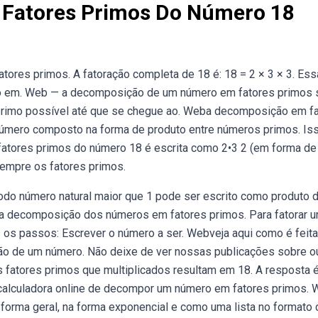
 Fatores Primos Do Número 18
ores primos. A fatoração completa de 18 é: 18 = 2 × 3 × 3. Es
o em. Web — a decomposição de um número em fatores primos 
 primo possível até que se chegue ao. Weba decomposição em f
úmero composto na forma de produto entre números primos. Is
atores primos do número 18 é escrita como 2•3 2 (em forma de
sempre os fatores primos.
odo número natural maior que 1 pode ser escrito como produto 
é a decomposição dos números em fatores primos. Para fatorar 
s passos: Escrever o número a ser. Webveja aqui como é feita
o de um número. Não deixe de ver nossas publicações sobre o
 fatores primos que multiplicados resultam em 18. A resposta é
calculadora online de decompor um número em fatores primos.
 forma geral, na forma exponencial e como uma lista no formato 