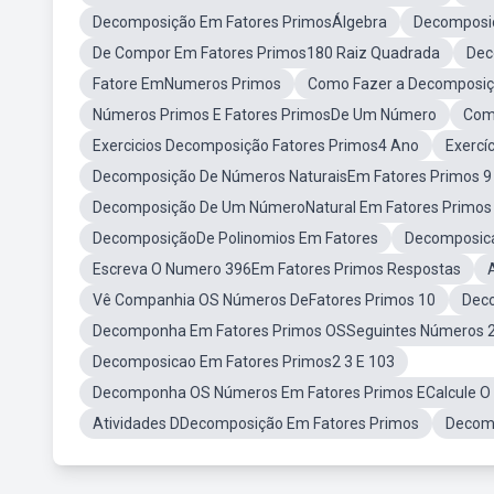
Decomposição Em Fatores PrimosÁlgebra
Decomposi
De Compor Em Fatores Primos180 Raiz Quadrada
Dec
Fatore EmNumeros Primos
Como Fazer a Decomposiç
Números Primos E Fatores PrimosDe Um Número
Com
Exercicios Decomposição Fatores Primos4 Ano
Exercí
Decomposição De Números NaturaisEm Fatores Primos 9
Decomposição De Um NúmeroNatural Em Fatores Primos 
DecomposiçãoDe Polinomios Em Fatores
Decomposic
Escreva O Numero 396Em Fatores Primos Respostas
Vê Companhia OS Números DeFatores Primos 10
Dec
Decomponha Em Fatores Primos OSSeguintes Números 2
Decomposicao Em Fatores Primos2 3 E 103
Decomponha OS Números Em Fatores Primos ECalcule O
Atividades DDecomposição Em Fatores Primos
Decomp