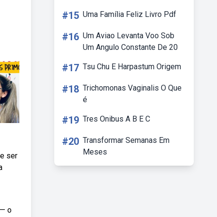
#15
Uma Família Feliz Livro Pdf
#16
Um Aviao Levanta Voo Sob
Um Angulo Constante De 20
#17
Tsu Chu E Harpastum Origem
#18
Trichomonas Vaginalis O Que
é
#19
Tres Onibus A B E C
#20
Transformar Semanas Em
Meses
e ser
a
 — o