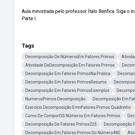
Aula ministrada pelo professor Ítalo Benfica. Siga
Parte I.
Tags
Decomposição De NúmerosEm Fatores Primos
Ativid
Atividade DeDecomposição Em Fatores Primos
Decom
Decomposição Em Fatores PrimosNa Pratica
Decompo
Decomposição Em Fatores PrimosResumo
Decomposi
Decomposição Em Fatores PrimosExemplos
Decompos
NumerosPrimos Decomposição
Decomposição Em Fat
Exercício Decomposição EmnFatores Primos Quadrinho
Como De ComporOS Números Em Fatores Primos
Dec
Decomposição De Fatores Primos225
Decomposição F
Decomposição Em Fatores Primos Do Número480
Ati