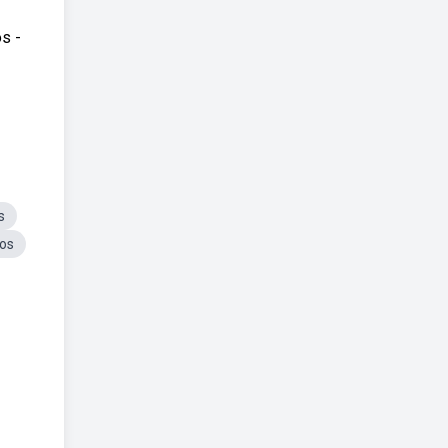
s -
s
os