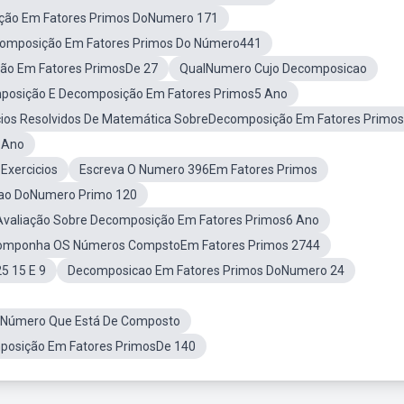
ção Em Fatores Primos DoNumero 171
omposição Em Fatores Primos Do Número441
ão Em Fatores PrimosDe 27
QualNumero Cujo Decomposicao
posição E Decomposição Em Fatores Primos5 Ano
cios Resolvidos De Matemática SobreDecomposição Em Fatores Primos
 Ano
Exercicios
Escreva O Numero 396Em Fatores Primos
ao DoNumero Primo 120
Avaliação Sobre Decomposição Em Fatores Primos6 Ano
omponha OS Números CompstoEm Fatores Primos 2744
5 15 E 9
Decomposicao Em Fatores Primos DoNumero 24
 Número Que Está De Composto
osição Em Fatores PrimosDe 140