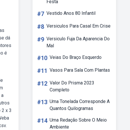
Festa
#7
Vestido Anos 80 Infantil
#8
Versiculos Para Casal Em Crise
sas
se dá
#9
Versiculo Fuja Da Aparencia Do
atores
Mal
so é
#10
Veias Do Braço Esquerdo
#11
Vasos Para Sala Com Plantas
de
#12
Valor Do Prisma 2023
um
Completo
 a
#13
Uma Tonelada Corresponde A
utros
Quantos Quilogramas
 2 x 3
 Weba
#14
Uma Redação Sobre O Meio
csv.
Ambiente