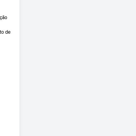
ição
to de