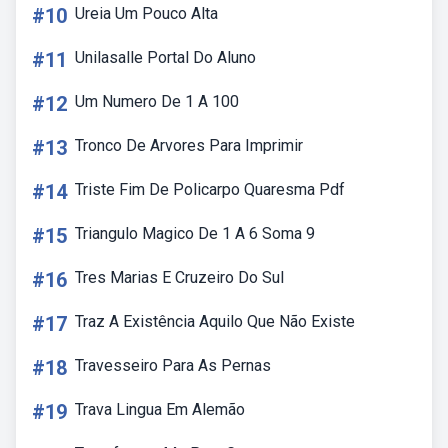
#10
Ureia Um Pouco Alta
#11
Unilasalle Portal Do Aluno
#12
Um Numero De 1 A 100
#13
Tronco De Arvores Para Imprimir
#14
Triste Fim De Policarpo Quaresma Pdf
#15
Triangulo Magico De 1 A 6 Soma 9
#16
Tres Marias E Cruzeiro Do Sul
#17
Traz A Existência Aquilo Que Não Existe
#18
Travesseiro Para As Pernas
#19
Trava Lingua Em Alemão