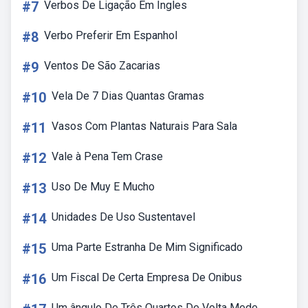
#7
Verbos De Ligação Em Ingles
#8
Verbo Preferir Em Espanhol
#9
Ventos De São Zacarias
#10
Vela De 7 Dias Quantas Gramas
#11
Vasos Com Plantas Naturais Para Sala
#12
Vale à Pena Tem Crase
#13
Uso De Muy E Mucho
#14
Unidades De Uso Sustentavel
#15
Uma Parte Estranha De Mim Significado
#16
Um Fiscal De Certa Empresa De Onibus
Um ângulo De Três Quartos De Volta Mede