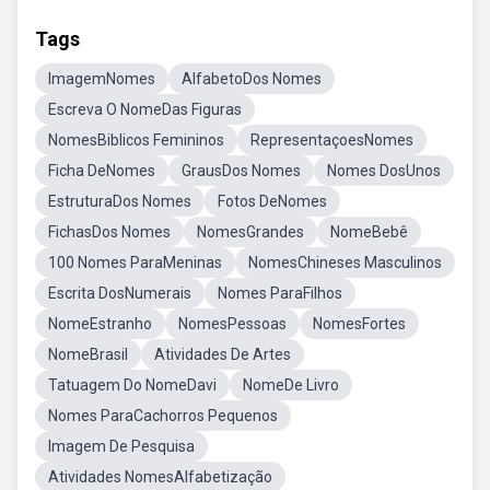
Tags
ImagemNomes
AlfabetoDos Nomes
Escreva O NomeDas Figuras
NomesBiblicos Femininos
RepresentaçoesNomes
Ficha DeNomes
GrausDos Nomes
Nomes DosUnos
EstruturaDos Nomes
Fotos DeNomes
FichasDos Nomes
NomesGrandes
NomeBebê
100 Nomes ParaMeninas
NomesChineses Masculinos
Escrita DosNumerais
Nomes ParaFilhos
NomeEstranho
NomesPessoas
NomesFortes
NomeBrasil
Atividades De Artes
Tatuagem Do NomeDavi
NomeDe Livro
Nomes ParaCachorros Pequenos
Imagem De Pesquisa
Atividades NomesAlfabetização