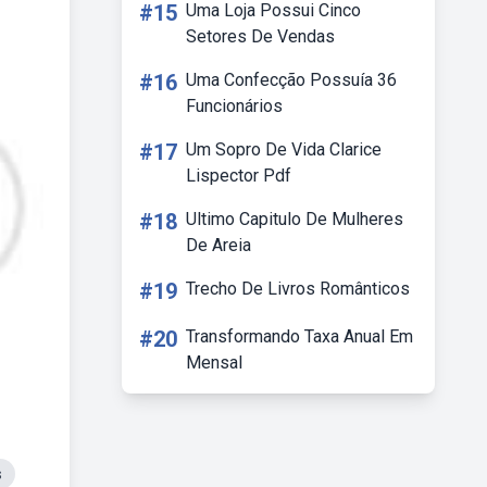
#15
Uma Loja Possui Cinco
Setores De Vendas
#16
Uma Confecção Possuía 36
Funcionários
#17
Um Sopro De Vida Clarice
Lispector Pdf
#18
Ultimo Capitulo De Mulheres
De Areia
#19
Trecho De Livros Românticos
#20
Transformando Taxa Anual Em
Mensal
s