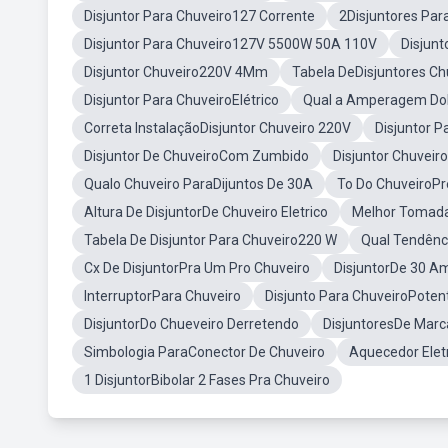
Disjuntor Para Chuveiro127 Corrente
2Disjuntores Par
Disjuntor Para Chuveiro127V 5500W 50A 110V
Disjunt
Disjuntor Chuveiro220V 4Mm
Tabela DeDisjuntores Ch
Disjuntor Para ChuveiroElétrico
Qual a Amperagem DoD
Correta InstalaçãoDisjuntor Chuveiro 220V
Disjuntor 
Disjuntor De ChuveiroCom Zumbido
Disjuntor Chuveir
Qualo Chuveiro ParaDijuntos De 30A
To Do ChuveiroPre
Altura De DisjuntorDe Chuveiro Eletrico
Melhor Tomada
Tabela De Disjuntor Para Chuveiro220 W
Qual Tendênci
Cx De DisjuntorPra Um Pro Chuveiro
DisjuntorDe 30 A
InterruptorPara Chuveiro
Disjunto Para ChuveiroPoten
DisjuntorDo Chueveiro Derretendo
DisjuntoresDe Marc
Simbologia ParaConector De Chuveiro
Aquecedor Elet
1 DisjuntorBibolar 2 Fases Pra Chuveiro