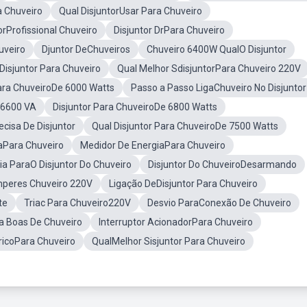
a Chuveiro
Qual DisjuntorUsar Para Chuveiro
orProfissional Chuveiro
Disjuntor DrPara Chuveiro
uveiro
Djuntor DeChuveiros
Chuveiro 6400W QualO Disjuntor
isjuntor Para Chuveiro
Qual Melhor SdisjuntorPara Chuveiro 220V
Para ChuveiroDe 6000 Watts
Passo a Passo LigaChuveiro No Disjuntor
o6600 VA
Disjuntor Para ChuveiroDe 6800 Watts
cisa De Disjuntor
Qual Disjuntor Para ChuveiroDe 7500 Watts
Para Chuveiro
Medidor De EnergiaPara Chuveiro
a ParaO Disjuntor Do Chuveiro
Disjuntor Do ChuveiroDesarmando
mperes Chuveiro 220V
Ligação DeDisjuntor Para Chuveiro
te
Triac Para Chuveiro220V
Desvio ParaConexão De Chuveiro
a Boas De Chuveiro
Interruptor AcionadorPara Chuveiro
ricoPara Chuveiro
QualMelhor Sisjuntor Para Chuveiro