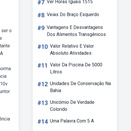
#7
Ver Horas Iguais 1515
#8
Veias Do Braço Esquerdo
#9
Vantagens E Desvantagens
 ser o
Dos Alimentos Transgênicos
de
tante
#10
Valor Relativo E Valor
Absoluto Atividades
 A
#11
Valor Da Piscina De 5000
 norma
Litros
ncia
#12
Unidades De Conservação Na
110v
Bahia
untor
#13
Unicórnio De Verdade
Colorido
ência
#14
Uma Palavra Com 5 A