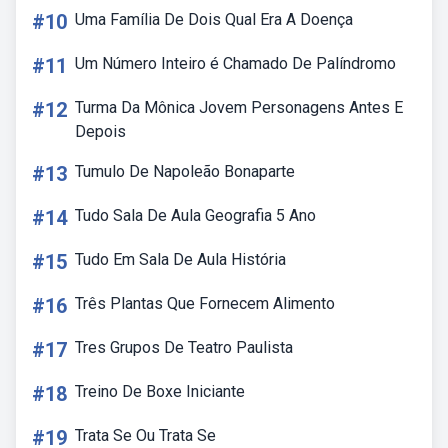
#10
Uma Família De Dois Qual Era A Doença
#11
Um Número Inteiro é Chamado De Palíndromo
#12
Turma Da Mônica Jovem Personagens Antes E
Depois
#13
Tumulo De Napoleão Bonaparte
#14
Tudo Sala De Aula Geografia 5 Ano
#15
Tudo Em Sala De Aula História
#16
Três Plantas Que Fornecem Alimento
#17
Tres Grupos De Teatro Paulista
#18
Treino De Boxe Iniciante
#19
Trata Se Ou Trata Se