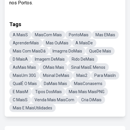
nos Portos.
Tags
A MaisS
MaisCom Mais
PontoMais
Mas EMais
AprenderMais
Mas OuMais
A MaisDe
Mais Com MaisDá
Imagrns DoMais
QueDe Mais
D MaisA
Imagem DeMais
Rido DeMais
AsMais Mais
OMais Mais
Sinal MaisE Menos
MaisUm 30G
Msinal DeMais
Mais2
Para MaisIn
QualÉ O Mais
DaMais Mais
MaisConasems
E MaisM
Tipos DosMais
Mais Mais MaisPNG
C MaisS
Venda Mais MaisCom
Cria DiMais
Mais E MaisUtilidades