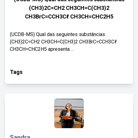
(CH3)2C=CH2 CH3CH=C(CH3)2
CH3BrC=CCH3Cℓ CH3CH=CHC2H5
(UCDB-MS) Qual das seguintes substâncias
(CH3)2C=CH2 CH3CH=C(CH3)2 CH3BrC=CCH3Cℓ
CH3CH=CHC2H5 apresenta ...
Tags
Sandra