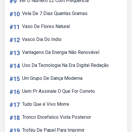
#9
Ver O Numero 22 Com Frequencia
#10
Vela De 7 Dias Quantas Gramas
#11
Vaso De Flores Natural
#12
Vasco Dia Do Indio
#13
Vantagens Da Energia Não Renovável
#14
Uso Da Tecnologia Na Era Digital Redação
#15
Um Grupo De Dança Moderna
#16
Uem Pr Assinale O Que For Correto
#17
Tudo Que é Vivo Morre
#18
Tronco Encefalico Vista Posterior
#19
Troféu De Papel Para Imprimir