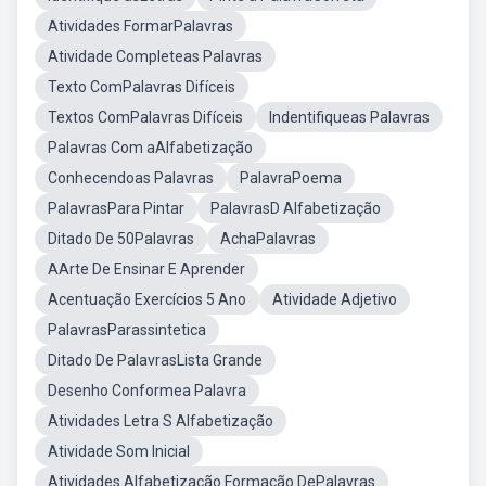
Atividades FormarPalavras
Atividade Completeas Palavras
Texto ComPalavras Difíceis
Textos ComPalavras Difíceis
Indentifiqueas Palavras
Palavras Com aAlfabetização
Conhecendoas Palavras
PalavraPoema
PalavrasPara Pintar
PalavrasD Alfabetização
Ditado De 50Palavras
AchaPalavras
AArte De Ensinar E Aprender
Acentuação Exercícios 5 Ano
Atividade Adjetivo
PalavrasParassintetica
Ditado De PalavrasLista Grande
Desenho Conformea Palavra
Atividades Letra S Alfabetização
Atividade Som Inicial
Atividades Alfabetização Formação DePalavras