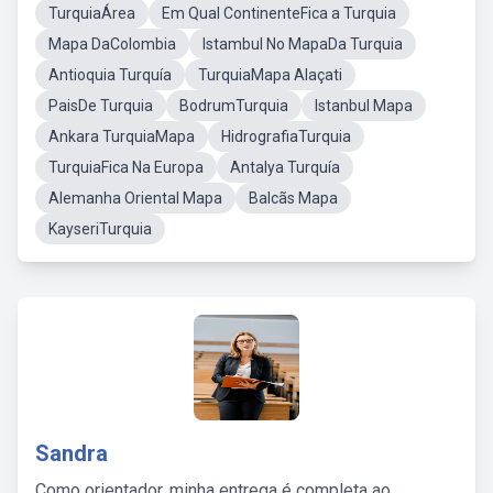
TurquiaÁrea
Em Qual ContinenteFica a Turquia
Mapa DaColombia
Istambul No MapaDa Turquia
Antioquia Turquía
TurquiaMapa Alaçati
PaisDe Turquia
BodrumTurquia
Istanbul Mapa
Ankara TurquiaMapa
HidrografiaTurquia
TurquiaFica Na Europa
Antalya Turquía
Alemanha Oriental Mapa
Balcãs Mapa
KayseriTurquia
Sandra
Como orientador, minha entrega é completa ao